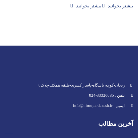
بیشتر بخوانید
بیشتر بخوانید
زنجان-کوچه باشگاه-پاساژ کسری-طبقه همکف-پلاک8
تلفن : 33320085-024
ایمیل : info@niroopardazesh.ir
آخرین مطالب