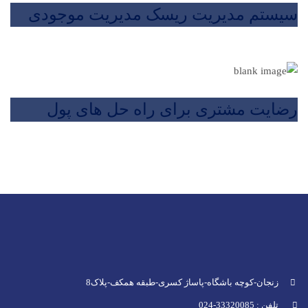
سیستم مدیریت ریسک مدیریت موجودی
رضایت مشتری برای راه حل های پول
زنجان-کوچه باشگاه-پاساژ کسری-طبقه همکف-پلاک8
تلفن : 33320085-024