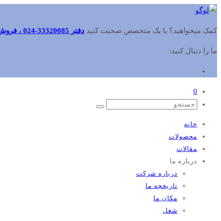
کمک میخواهید؟ با یک متخصص صحبت کنید
دفتر 33320085-024 ، فروش 09102416484 ، خدمات 09102416353
ما را دنبال کنید:
0
خانه
محصولات
مقالات
درباره ما
درباره شرکت
تاریخچه ما
مکان ما
شغل