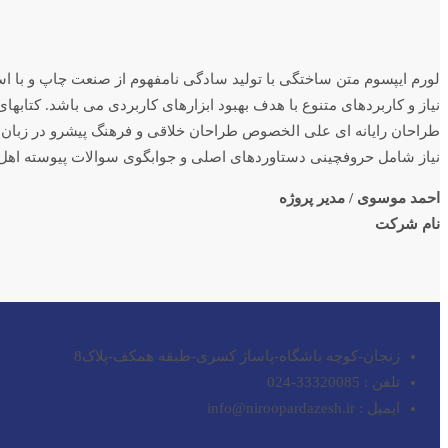
لورم ایپسوم متن ساختگی با تولید سادگی نامفهوم از صنعت چاپ و با اس
نیاز و کاربردهای متنوع با هدف بهبود ابزارهای کاربردی می باشد. کتاب
طراحان رایانه ای علی الخصوص طراحان خلاقی و فرهنگ پیشرو در زبان ف
نیاز شامل حروفچینی دستاوردهای اصلی و جوابگوی سوالات پیوسته اهل 
احمد موسوی / مدیر پروژه
نام شرکت
زنجان-کوچه باشگاه-پاساژ کسری-طبقه همکف-پلاک8
تلفن : 33320085-024
ایمیل : info@niroopardazesh.ir