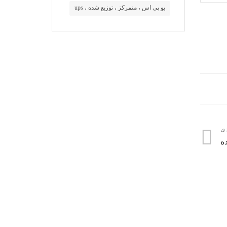
یو پی اس ، متمرکز ، توزیع شده ، ups
ی
ه