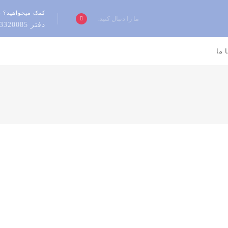
کمک میخواهید؟ 
ما را دنبال کنید:
دفتر 33320085-024 ، فروش 09102416484 ، خدمات 09102416353
 ما