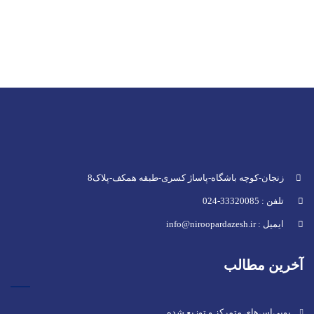
زنجان-کوچه باشگاه-پاساژ کسری-طبقه همکف-پلاک8
تلفن : 33320085-024
ایمیل : info@niroopardazesh.ir
آخرین مطالب
یوپی‌اس‌های متمرکز و توزیع شده