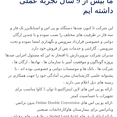
ما بیش از 9 سال تجربه عملی
داشته ایم
این شرکت تا کنون صدها دستگاه یو پی اس و استابلایزر تک فاز و
سه فاز در ظرفیت های مختلف را نصب نموده و با چندین ارگان
دولتی و خصوصی قرارداد سرویس و نگهداری امضا نموده و تحت
سرویس ، گارانتی و خدمات پس از فروش خود دارد.
مدیران شرکت نیروپردازش با افتخار به این که مسئول اجرایی صدها
پروژه گوناگون و موفقیت آمیز با سازمان ها ، نهادها ، ارگان ها ،
شرکت ها ، بانک ها و موسسات دولتی و خصوصی بوده اند ، با
پشتوانه علمی کارشناسان مجرب آمادگی خود را جهت همکاری در
زمینه های ذیل اعلام می دارند :
-ارائه یو پی اس های لاین اینتراکتیو تا توان 5 کاوا مناسب برای
تجهیزات با حساسیت کمتر
-ارائه یو پی اس های Online Double Conversion بدون ترانس
وباترانس برای بیمارستان هاوکارخانجات صنعتی
-ارائه انواع باتری های Sealed Lead Acid در ظرفیت های مختلف