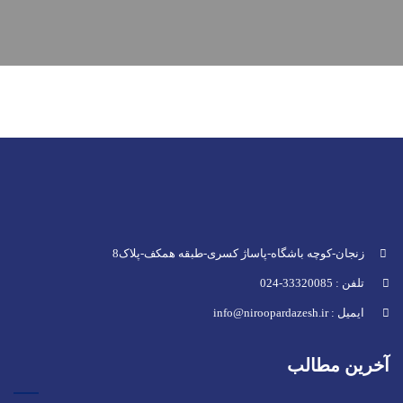
زنجان-کوچه باشگاه-پاساژ کسری-طبقه همکف-پلاک8
تلفن : 33320085-024
ایمیل : info@niroopardazesh.ir
آخرین مطالب