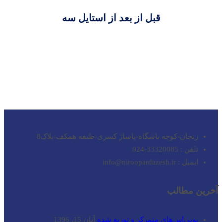
قبل از بعد از استایل سه
زنجان-کوچه باشگاه-پاساژ کسری-طبقه همکف-پلاک8
تلفن : 33320085-024
ایمیل : info@niroopardazesh.ir
آخرین مطالب
یوپی‌اس‌های متمرکز و توزیع شده
آبان 15, 1396