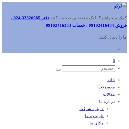
کمک میخواهید؟ با یک متخصص صحبت کنید
دفتر 33320085-024 ،
فروش 09102416484 ، خدمات 09102416353
ما را دنبال کنید:
0
خانه
محصولات
مقالات
درباره ما
درباره شرکت
تاریخچه ما
مکان ما