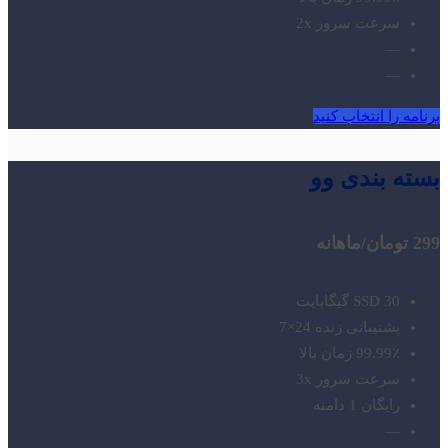
سرعت سرور 2x
—
—
برنامه را انتخاب کنید
بسته بندی وو
299 تومان
/ماهانه
SSD 30 گیگابایت
پشتیبانی زنده 24×7
99.99٪ زمان بالا
سرعت سرور 3x
رایگان 1 دامنه
—