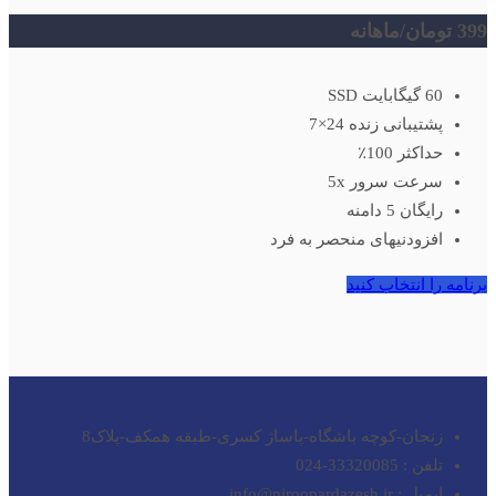
399 تومان
/ماهانه
60 گیگابایت SSD
پشتیبانی زنده 24×7
حداکثر 100٪
سرعت سرور 5x
رایگان 5 دامنه
افزودنیهای منحصر به فرد
برنامه را انتخاب کنید
زنجان-کوچه باشگاه-پاساژ کسری-طبقه همکف-پلاک8
تلفن : 33320085-024
ایمیل : info@niroopardazesh.ir