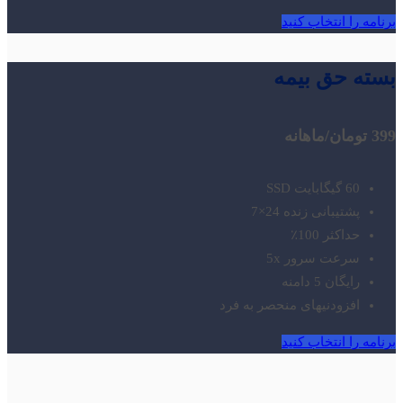
برنامه را انتخاب کنید
بسته حق بیمه
399 تومان
/ماهانه
60 گیگابایت SSD
پشتیبانی زنده 24×7
حداکثر 100٪
سرعت سرور 5x
رایگان 5 دامنه
افزودنیهای منحصر به فرد
برنامه را انتخاب کنید