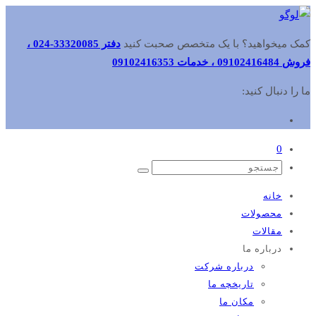
کمک میخواهید؟ با یک متخصص صحبت کنید
دفتر 33320085-024 ،
فروش 09102416484 ، خدمات 09102416353
ما را دنبال کنید:
0
خانه
محصولات
مقالات
درباره ما
درباره شرکت
تاریخچه ما
مکان ما