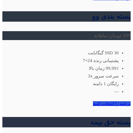
بسته بندی وو
299 تومان
/ماهانه
SSD 30 گیگابایت
پشتیبانی زنده 24×7
99.99٪ زمان بالا
سرعت سرور 3x
رایگان 1 دامنه
—
برنامه را انتخاب کنید
بسته حق بیمه