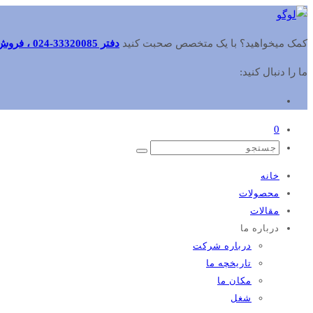
کمک میخواهید؟ با یک متخصص صحبت کنید
دفتر 33320085-024 ، فروش 09102416484 ، خدمات 09102416353
ما را دنبال کنید:
0
خانه
محصولات
مقالات
درباره ما
درباره شرکت
تاریخچه ما
مکان ما
شغل