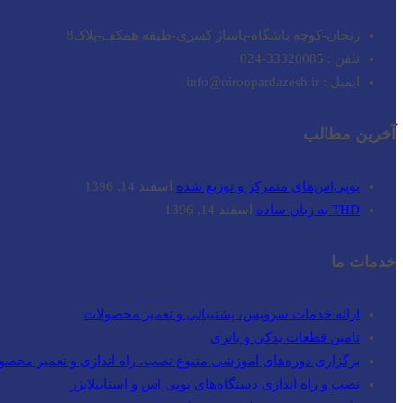
زنجان-کوچه باشگاه-پاساژ کسری-طبقه همکف-پلاک8
تلفن : 33320085-024
ایمیل : info@niroopardazesh.ir
آخرین مطالب
یوپی‌اس‌های متمرکز و توزیع شده
اسفند 14, 1396
THD به زبان ساده
اسفند 14, 1396
خدمات ما
ارائه خدمات سرویس، پشتیبانی و تعمیر محصولات
تامین قطعات یدکی و باتری
برگزاری دوره‌های آموزشی متنوع نصب، راه اندازی و تعمیر محصو
نصب و راه‌ اندازی دستگاه‌های یوپی اس و استابیلایزر