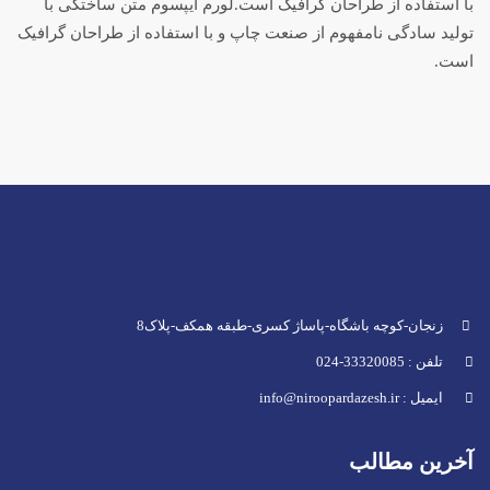
با استفاده از طراحان گرافیک است.لورم ایپسوم متن ساختگی با
تولید سادگی نامفهوم از صنعت چاپ و با استفاده از طراحان گرافیک
است.
زنجان-کوچه باشگاه-پاساژ کسری-طبقه همکف-پلاک8
تلفن : 33320085-024
ایمیل : info@niroopardazesh.ir
آخرین مطالب