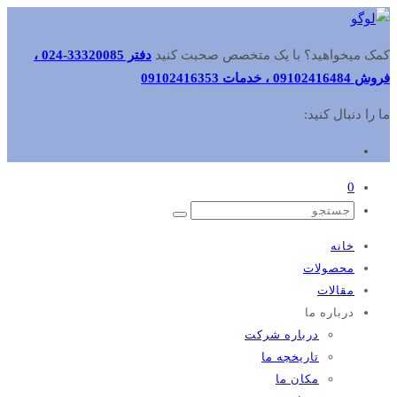
کمک میخواهید؟ با یک متخصص صحبت کنید
دفتر 33320085-024 ،
فروش 09102416484 ، خدمات 09102416353
ما را دنبال کنید:
0
خانه
محصولات
مقالات
درباره ما
درباره شرکت
تاریخچه ما
مکان ما