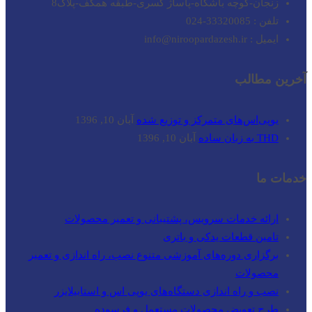
زنجان-کوچه باشگاه-پاساژ کسری-طبقه همکف-پلاک8
تلفن : 33320085-024
ایمیل : info@niroopardazesh.ir
آخرین مطالب
یوپی‌اس‌های متمرکز و توزیع شده
آبان 10, 1396
THD به زبان ساده
آبان 10, 1396
خدمات ما
ارائه خدمات سرویس، پشتیبانی و تعمیر محصولات
تامین قطعات یدکی و باتری
برگزاری دوره‌های آموزشی متنوع نصب، راه اندازی و تعمیر
محصولات
نصب و راه‌ اندازی دستگاه‌های یوپی اس و استابیلایزر
طرح تعویض محصولات مستعمل و فرسوده