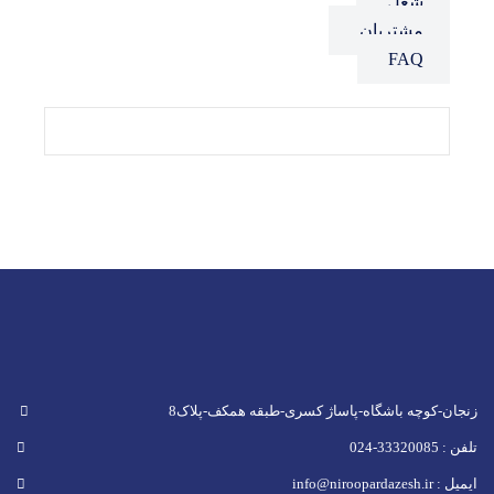
شغل
مشتریان
FAQ
زنجان-کوچه باشگاه-پاساژ کسری-طبقه همکف-پلاک8
تلفن : 33320085-024
ایمیل : info@niroopardazesh.ir