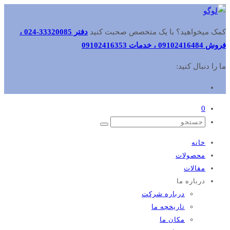
کمک میخواهید؟ با یک متخصص صحبت کنید
دفتر 33320085-024 ،
فروش 09102416484 ، خدمات 09102416353
ما را دنبال کنید:
0
خانه
محصولات
مقالات
درباره ما
درباره شرکت
تاریخچه ما
مکان ما