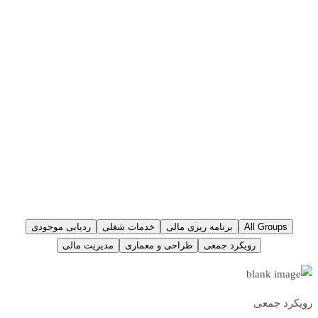
راه حل هایی برای آژانس های راه
اندازی کسب و کار و کمپین های
شرکتی
لورم ایپسوم متن ساختگی با تولید سادگی نامفهوم از صنعت چاپ و با
استفاده از طراحان گرافیک است. چاپگرها و متون بلکه روزنامه و مجله
در ستون
All Groups
برنامه ریزی مالی
خدمات شغلی
ردیابی موجودی
رویکرد جمعی
طراحی و معماری
مدیریت مالی
رویکرد جمعی