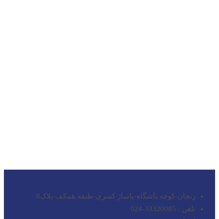
زنجان-کوچه باشگاه-پاساژ کسری-طبقه همکف-پلاک8
تلفن : 33320085-024