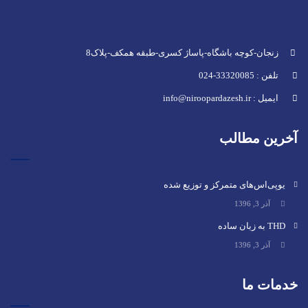
زنجان-کوچه باشگاه-پاساژ کسری-طبقه همکف-پلاک8
تلفن : 33320085-024
ایمیل : info@niroopardazesh.ir
آخرین مطالب
یوپی‌اس‌های متمرکز و توزیع شده
آذر 3, 1396
THD به زبان ساده
آذر 3, 1396
خدمات ما