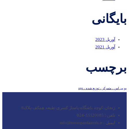
بایگانی
آوریل 2023
آوریل 2021
برچسب
یو پی اس ، متمرکز ، توزیع شده ، ups
زنجان-کوچه باشگاه-پاساژ کسری-طبقه همکف-پلاک8
تلفن : 33320085-024
ایمیل : info@niroopardazesh.ir