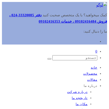
کمک میخواهید؟ با یک متخصص صحبت کنید
دفتر 33320085-024 ،
فروش 09102416484 ، خدمات 09102416353
ما را دنبال کنید:
0
خانه
محصولات
مقالات
درباره ما
درباره شرکت
تاریخچه ما
مکان ما